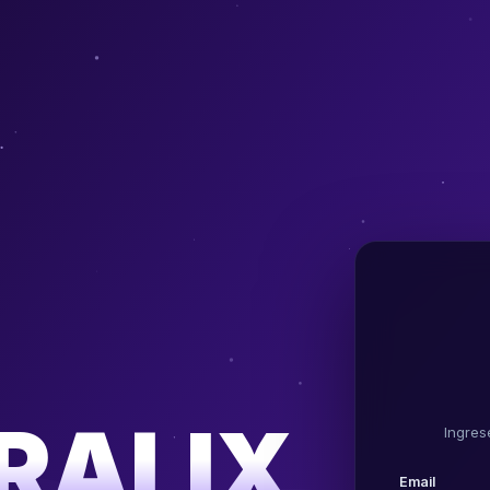
RALIX
Ingres
Email