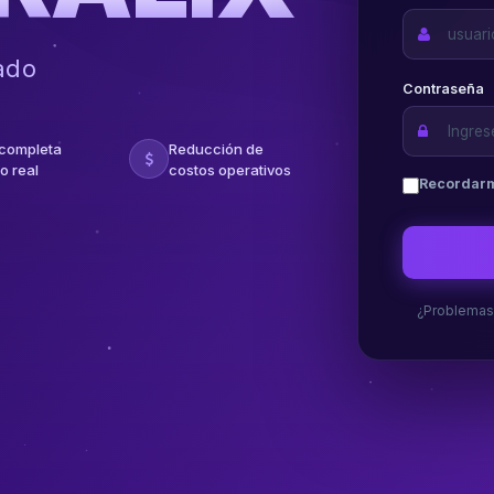
ado
Contraseña
 completa
Reducción de
o real
costos operativos
Recordar
¿Problemas 