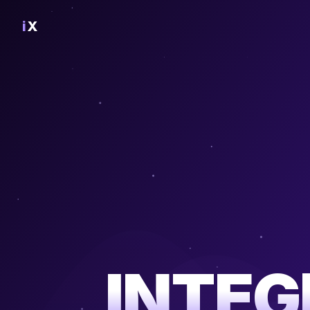
i
X
INTEG